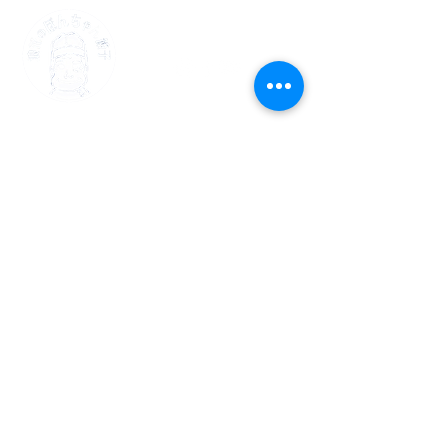
Follow us
​ぽんちゃん冷凍餃子販売店​
大国町本店
大阪市浪速区大国2-11-2
TEL:
06-6641-2485
/
FAX:
06-6641-7225
MAIL:
pon@kanesei-pon.com
営業時間
9:00-18:00
​月日祝日休み
ぽんちゃん餃子自動販売機
大阪市浪速区大国2-11-2
TEL:
06-6641-2485