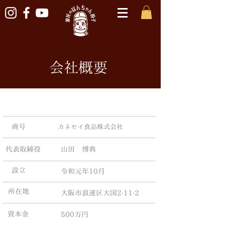
会社概要
商号
カネセイ食品株式会社
代表取締役
​山田 博典
設立
令和元年10月
所在地
大阪市浪速区大国2-11-2
資本金
500万円