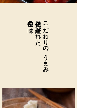
​秘伝の味
代々受け継がれた
​こだわりの"うまみ"