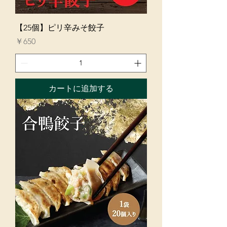
【25個】ピリ辛みそ餃子
価格
￥650
カートに追加する