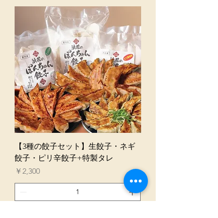
【3種の餃子セット】生餃子・ネギ
餃子・ピリ辛餃子+特製タレ
価格
￥2,300
カートに追加する