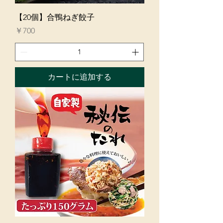
【20個】合鴨ねぎ餃子
価格
￥700
カートに追加する